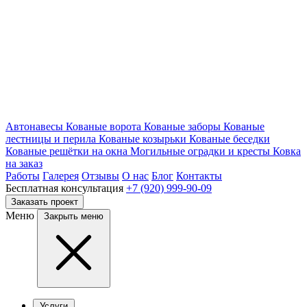
Автонавесы
Кованые ворота
Кованые заборы
Кованые
лестницы и перила
Кованые козырьки
Кованые беседки
Кованые решётки на окна
Могильные оградки и кресты
Ковка
на заказ
Работы
Галерея
Отзывы
О нас
Блог
Контакты
Бесплатная консультация
+7 (920) 999-90-09
Заказать проект
Меню
Закрыть меню
Услуги