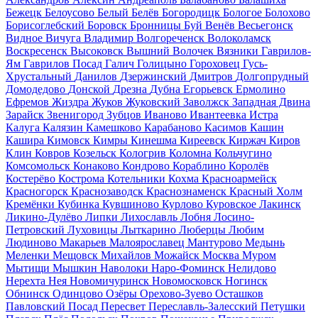
Бежецк
Белоусово
Белый
Белёв
Богородицк
Бологое
Болохово
Борисоглебский
Боровск
Бронницы
Буй
Венёв
Весьегонск
Видное
Вичуга
Владимир
Волгореченск
Волоколамск
Воскресенск
Высоковск
Вышний Волочек
Вязники
Гаврилов-
Ям
Гаврилов Посад
Галич
Голицыно
Гороховец
Гусь-
Хрустальный
Данилов
Дзержинский
Дмитров
Долгопрудный
Домодедово
Донской
Дрезна
Дубна
Егорьевск
Ермолино
Ефремов
Жиздра
Жуков
Жуковский
Заволжск
Западная Двина
Зарайск
Звенигород
Зубцов
Иваново
Ивантеевка
Истра
Калуга
Калязин
Камешково
Карабаново
Касимов
Кашин
Кашира
Кимовск
Кимры
Кинешма
Киреевск
Киржач
Киров
Клин
Ковров
Козельск
Кологрив
Коломна
Кольчугино
Комсомольск
Конаково
Кондрово
Кораблино
Королёв
Костерёво
Кострома
Котельники
Кохма
Красноармейск
Красногорск
Краснозаводск
Краснознаменск
Красный Холм
Кремёнки
Кубинка
Кувшиново
Курлово
Куровское
Лакинск
Ликино-Дулёво
Липки
Лихославль
Лобня
Лосино-
Петровский
Луховицы
Лыткарино
Люберцы
Любим
Людиново
Макарьев
Малоярославец
Мантурово
Медынь
Меленки
Мещовск
Михайлов
Можайск
Москва
Муром
Мытищи
Мышкин
Наволоки
Наро-Фоминск
Нелидово
Нерехта
Нея
Новомичуринск
Новомосковск
Ногинск
Обнинск
Одинцово
Озёры
Орехово-Зуево
Осташков
Павловский Посад
Пересвет
Переславль-Залесский
Петушки