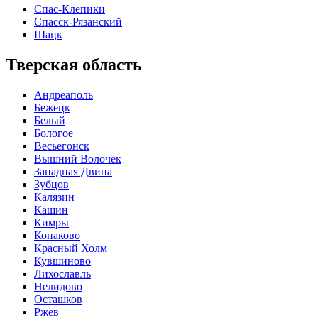
Спас-Клепики
Спасск-Рязанский
Шацк
Тверская область
Андреаполь
Бежецк
Белый
Бологое
Весьегонск
Вышний Волочек
Западная Двина
Зубцов
Калязин
Кашин
Кимры
Конаково
Красный Холм
Кувшиново
Лихославль
Нелидово
Осташков
Ржев