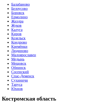
Балабаново
Белоусово
Боровск
Ермолино
Жиздра
Жуков
Калуга
Киров
Козельск
Кондрово
Кремёнки
Людиново
Малоярославец
Медынь
Мещовск
Обнинск
Сосенский
Спас-Деменск
Сухиничи
Таруса
Юхнов
Костромская область