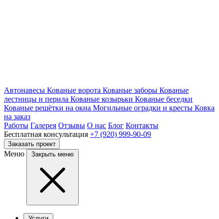
Автонавесы
Кованые ворота
Кованые заборы
Кованые
лестницы и перила
Кованые козырьки
Кованые беседки
Кованые решётки на окна
Могильные оградки и кресты
Ковка
на заказ
Работы
Галерея
Отзывы
О нас
Блог
Контакты
Бесплатная консультация
+7 (920) 999-90-09
Заказать проект
Меню
Закрыть меню
Услуги