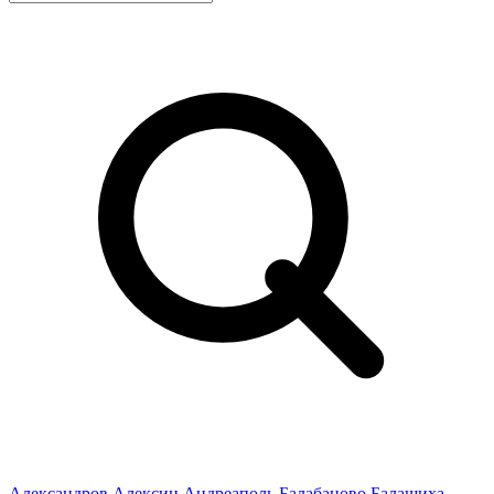
Александров
Алексин
Андреаполь
Балабаново
Балашиха