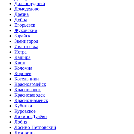
Долгопрудный
Домодедово
Дрезна
Дубна
Егорьевск
Жуковский
Зарайск
Звенигород
Ивантеевка
Истра
Кашира
Клин
Коломна
Королёв
Котельники
Красноармейск
Красногорск
Краснозаводск
Краснознаменск
Кубинка
Куровское
Ликино-Дулёво
Лобня
Лосино-Петровский
Луховицы