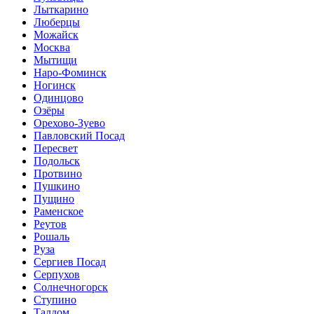
Лыткарино
Люберцы
Можайск
Москва
Мытищи
Наро-Фоминск
Ногинск
Одинцово
Озёры
Орехово-Зуево
Павловский Посад
Пересвет
Подольск
Протвино
Пушкино
Пущино
Раменское
Реутов
Рошаль
Руза
Сергиев Посад
Серпухов
Солнечногорск
Ступино
Талдом