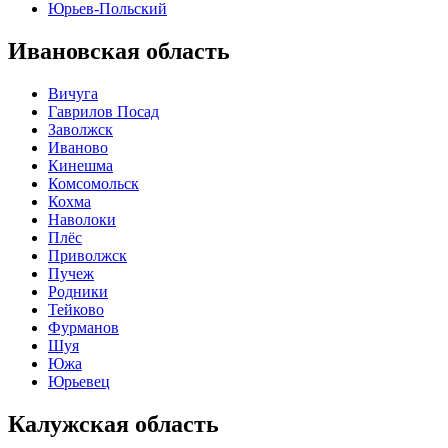
Юрьев-Польский
Ивановская область
Вичуга
Гаврилов Посад
Заволжск
Иваново
Кинешма
Комсомольск
Кохма
Наволоки
Плёс
Приволжск
Пучеж
Родники
Тейково
Фурманов
Шуя
Южа
Юрьевец
Калужская область