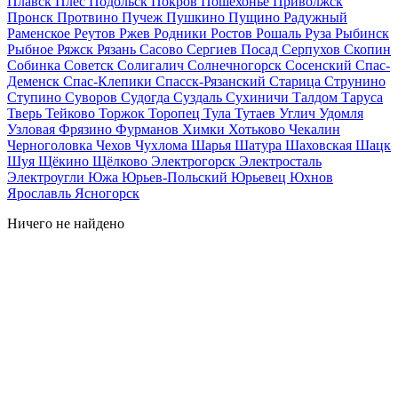
Плавск
Плёс
Подольск
Покров
Пошехонье
Приволжск
Пронск
Протвино
Пучеж
Пушкино
Пущино
Радужный
Раменское
Реутов
Ржев
Родники
Ростов
Рошаль
Руза
Рыбинск
Рыбное
Ряжск
Рязань
Сасово
Сергиев Посад
Серпухов
Скопин
Собинка
Советск
Солигалич
Солнечногорск
Сосенский
Спас-
Деменск
Спас-Клепики
Спасск-Рязанский
Старица
Струнино
Ступино
Суворов
Судогда
Суздаль
Сухиничи
Талдом
Таруса
Тверь
Тейково
Торжок
Торопец
Тула
Тутаев
Углич
Удомля
Узловая
Фрязино
Фурманов
Химки
Хотьково
Чекалин
Черноголовка
Чехов
Чухлома
Шарья
Шатура
Шаховская
Шацк
Шуя
Щёкино
Щёлково
Электрогорск
Электросталь
Электроугли
Южа
Юрьев-Польский
Юрьевец
Юхнов
Ярославль
Ясногорск
Ничего не найдено