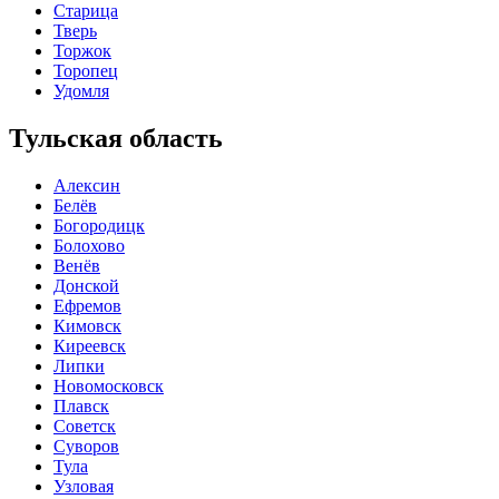
Старица
Тверь
Торжок
Торопец
Удомля
Тульская область
Алексин
Белёв
Богородицк
Болохово
Венёв
Донской
Ефремов
Кимовск
Киреевск
Липки
Новомосковск
Плавск
Советск
Суворов
Тула
Узловая