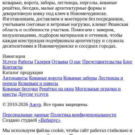
козырьки, ворота, заборы, лестницы, перголы, кованые
решётки, беседки, малые архитектурные формы и
декоративную ковку под ключ в Новомичуринске.
Изготавливаем, доставляем и монтируем без посредников,
учитываем снеговые и ветровые нагрузки, климат Рязанская
область и особенности участков. Помогаем с замером,
визуализациями, подбором материалов и оттенков, чтобы
каждая конструкция подчёркивала архитектуру и служила
десятилетиями в Новомичуринске и соседних городах.
Навигация
Услуги
Работы
Галерея
Отзывы
О нас
Представительства
Блог
Контакты
Каталог продукции
Автонавеcы
Кованые ворота
Кованые заборы
Лестницы и
перила
Козырьки и навесы
Кованые беседки
Решётки на окна
Могильные оградки и
кресты
Другие услуги
© 2010-2026
Ажур
. Все права защищены.
Персональные данные
Политика конфиденциальности
Создано студией
«Вебирус»
Мы используем файлы cookie, чтобы сайт работал стабильно и