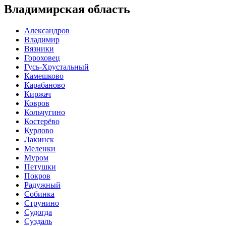
Владимирская область
Александров
Владимир
Вязники
Гороховец
Гусь-Хрустальный
Камешково
Карабаново
Киржач
Ковров
Кольчугино
Костерёво
Курлово
Лакинск
Меленки
Муром
Петушки
Покров
Радужный
Собинка
Струнино
Судогда
Суздаль