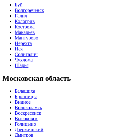
Буй
Волгореченск
Галич
Кологрив
Кострома
Макарьев
Мантурово
Нерехта
Нея
Солигалич
Чухлома
Шарья
Московская область
Балашиха
Бронницы
Видное
Волоколамск
Воскресенск
Высоковск
Голицыно
Дзержинский
Дмитров